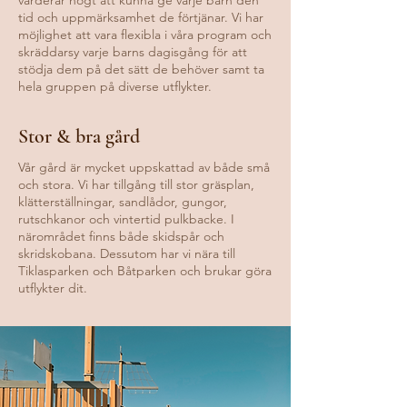
värderar högt att kunna ge varje barn den
tid och uppmärksamhet de förtjänar. Vi har
möjlighet att vara flexibla i våra program och
skräddarsy varje barns dagisgång för att
stödja dem på det sätt de behöver samt ta
hela gruppen på diverse utflykter.
Stor & bra gård
Vår gård är mycket uppskattad av både små
och stora. Vi har tillgång till stor gräsplan,
klätterställningar, sandlådor, gungor,
rutschkanor och vintertid pulkbacke. I
närområdet finns både skidspår och
skridskobana. Dessutom har vi nära till
Tiklasparken och Båtparken och brukar göra
utflykter dit.