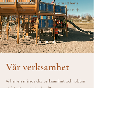
"Den bästa platsen för ditt barn att börja
dagis på – ett familjärt dagis som ser varje
barns individuella behov och erbjuder mat
lagad i vårt eget kök."
Vår verksamhet
Vi har en mångsidig verksamhet och jobbar
utifrån Vasa stads plan för
småbarnspedagogik.
Våra tyngdpunkter är:
Leken, sagor och språkinlärning. Detta
genom bl.a. rim och ramsor,