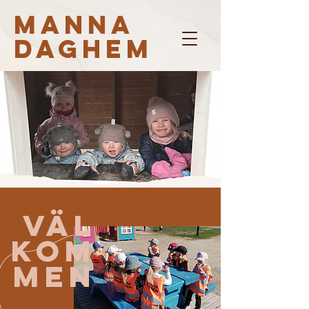
MANNA
DAGHEM
Väl
kom
men