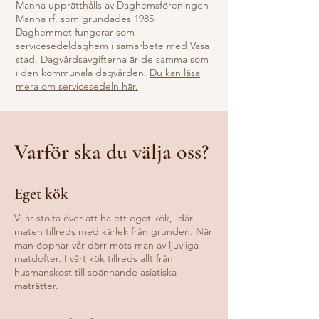
Manna upprätthålls av Daghemsföreningen
Manna rf. som grundades 1985.
Daghemmet fungerar som
servicesedeldaghem i samarbete med Vasa
stad. Dagvårdsavgifterna är de samma som
i den kommunala dagvården.
Du kan läsa
mera om servicesedeln här.
Varför ska du välja oss?
Eget kök
Vi är stolta över att ha ett eget kök, där
maten tillreds med kärlek från grunden. När
man öppnar vår dörr möts man av ljuvliga
matdofter. I vårt kök tillreds allt från
husmanskost till spännande asiatiska
maträtter.